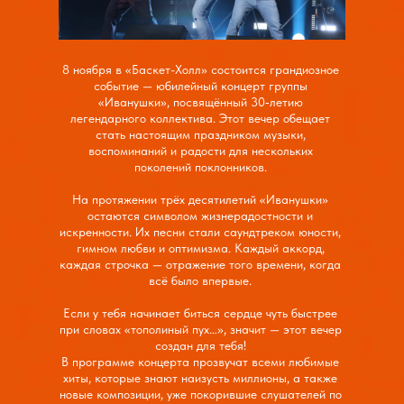
8 ноября в «Баскет-Холл» состоится грандиозное
событие — юбилейный концерт группы
«Иванушки», посвящённый 30‑летию
легендарного коллектива. Этот вечер обещает
стать настоящим праздником музыки,
воспоминаний и радости для нескольких
поколений поклонников.
На протяжении трёх десятилетий «Иванушки»
остаются символом жизнерадостности и
искренности. Их песни стали саундтреком юности,
гимном любви и оптимизма. Каждый аккорд,
каждая строчка — отражение того времени, когда
всё было впервые.
Если у тебя начинает биться сердце чуть быстрее
при словах «тополиный пух…», значит — этот вечер
создан для тебя!
В программе концерта прозвучат всеми любимые
хиты, которые знают наизусть миллионы, а также
новые композиции, уже покорившие слушателей по